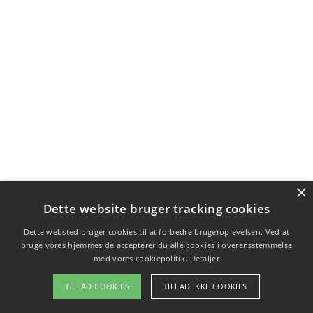
×
Dette website bruger tracking cookies
Dette websted bruger cookies til at forbedre brugeroplevelsen. Ved at
bruge vores hjemmeside accepterer du alle cookies i overensstemmelse
med vores cookiepolitik.
Detaljer
TILLAD COOKIES
TILLAD IKKE COOKIES